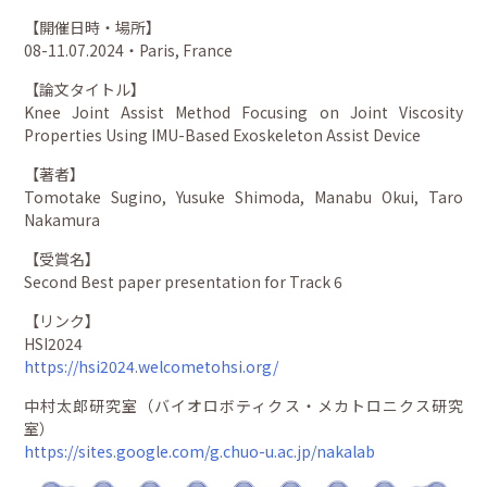
【開催日時・場所】
08-11.07.2024・Paris, France
【論文タイトル】
Knee Joint Assist Method Focusing on Joint Viscosity
Properties Using IMU-Based Exoskeleton Assist Device
【著者】
Tomotake Sugino, Yusuke Shimoda, Manabu Okui, Taro
Nakamura
【受賞名】
Second Best paper presentation for Track 6
【リンク】
HSI2024
https://hsi2024.welcometohsi.org/
中村太郎研究室（バイオロボティクス・メカトロニクス研究
室）
https://sites.google.com/g.chuo-u.ac.jp/nakalab