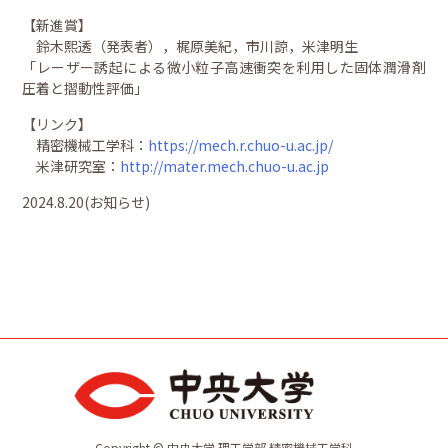
【新進賞】
鈴木熙透（発表者），梶原美紀，市川諒，米津明生
「レーザー誘起による微小粒子高速衝突を利用した固体潤滑剤
圧着と摺動性評価」
【リンク】
精密機械工学科：
https://mech.r.chuo-u.ac.jp/
米津研究室：
http://mater.mech.chuo-u.ac.jp
2024.8.20(お知らせ)
Copyright © 中央大学 理工学部 精密機械工学科